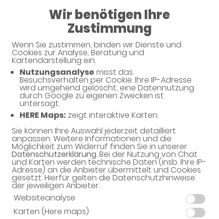
Wir benötigen Ihre
08:00 - 20:00
Zustimmung
Apotheke in Wersten
Wenn Sie zustimmen, binden wir Dienste und
Cookies zur Analyse, Beratung und
Kartendarstellung ein.
Nutzungsanalyse
misst das
Haben Sie noch Fragen?
Besuchsverhalten per Cookie. Ihre IP-Adresse
wird umgehend gelöscht, eine Datennutzung
durch Google zu eigenen Zwecken ist
untersagt.
Dann schreiben Sie uns einfach eine Nachricht oder
HERE Maps:
zeigt interaktive Karten.
rufen Sie uns direkt unter 0211 - 7580840 an. Wir
helfen Ihnen gerne weiter.
Sie können Ihre Auswahl jederzeit detailliert
anpassen. Weitere Informationen und die
Möglichkeit zum Widerruf finden Sie in unserer
Datenschutzerklärung
. Bei der Nutzung von Chat
und Karten werden technische Daten (insb. Ihre IP-
Ihre Daten
Adresse) an die Anbieter übermittelt und Cookies
gesetzt. Hierfür gelten die Datenschutzhinweise
Vorname*
der jeweiligen Anbieter.
Websiteanalyse
Karten (Here maps)